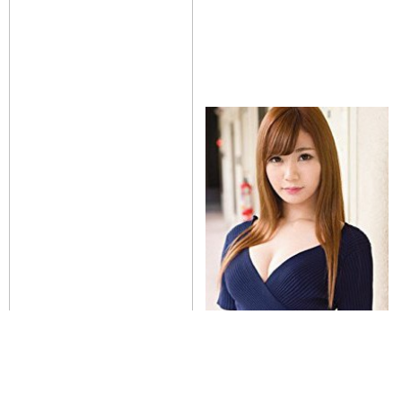
平冈花菜
枫舞